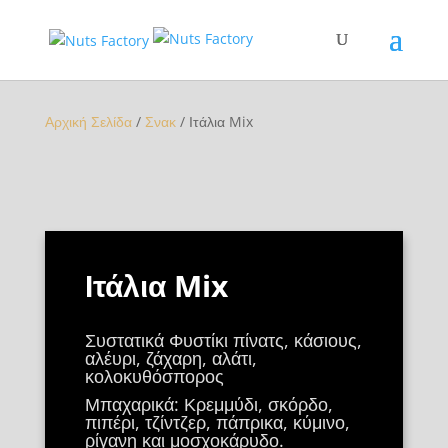
Αρχική Σελίδα
/
Σνακ
/ Ιτάλια Mix
Ιτάλια Mix
Συστατικά Φυστίκι πίνατς, κάσιους,
αλέυρι, ζάχαρη, αλάτι,
κολοκυθόσπορος
Μπαχαρικά: Κρεμμύδι, σκόρδο,
πιπέρι, τζίντζερ, πάπρικα, κύμινο,
ρίγανη και μοσχοκάρυδο.