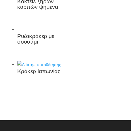
Κοκτέιλ ξηρών
καρπών ψημένα
Ρυζοκράκερ με
σουσάμι
Κράκερ Ιαπωνίας