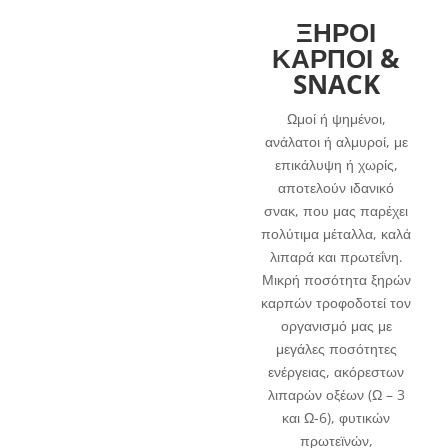
ΞΗΡΟΙ
ΚΑΡΠΟΙ &
SNACK
Ωμοί ή ψημένοι,
ανάλατοι ή αλμυροί, με
επικάλυψη ή χωρίς,
αποτελούν ιδανικό
σνακ, που μας παρέχει
πολύτιμα μέταλλα, καλά
λιπαρά και πρωτεΐνη.
Μικρή ποσότητα ξηρών
καρπών τροφοδοτεί τον
οργανισμό μας με
μεγάλες ποσότητες
ενέργειας, ακόρεστων
λιπαρών οξέων (Ω – 3
και Ω-6), φυτικών
πρωτεϊνών,