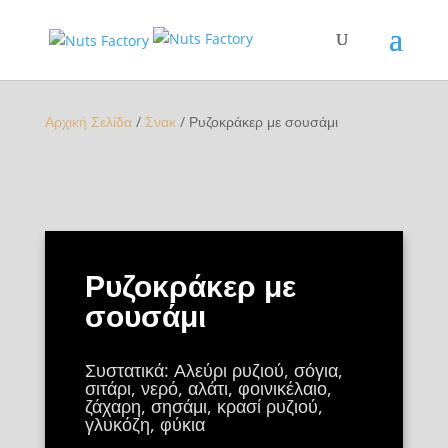
Αρχική Σελίδα
/
Σνακ
/ Ρυζοκράκερ με σουσάμι
Ρυζοκράκερ με
σουσάμι
Συστατικά: Αλεύρι ρυζιού, σόγια,
σιτάρι, νερό, αλάτι, φοινικέλαιο,
ζάχαρη, σησάμι, κρασί ρυζιού,
γλυκόζη, φύκια