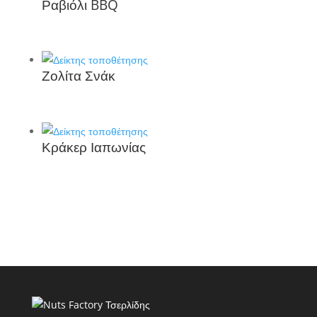
Ραβιόλι BBQ
Ζολίτα Σνάκ
Κράκερ Ιαπωνίας