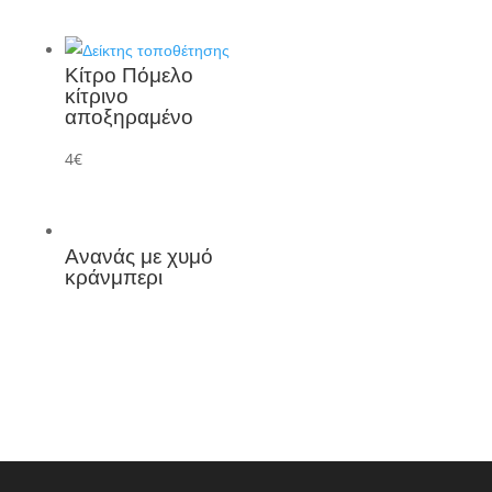
Κίτρο Πόμελο
κίτρινο
αποξηραμένο
4
€
Ανανάς με χυμό
κράνμπερι