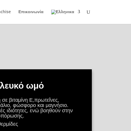
nchise
Επικοινωνία
λευκό ωμό
 σε βιταμίνη Ε,πρωτεΐνες,
κάλιο, φώσφορο και μαγνήσιο.
ές ιδιότητες, ενώ βοηθούν στην
οπόρωσης.
θερμίδες