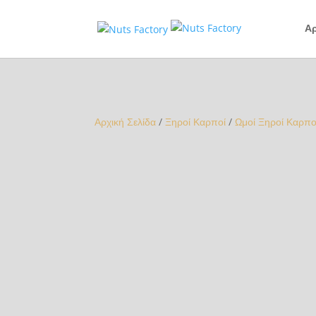
Αρ
Αρχική Σελίδα
/
Ξηροί Καρποί
/
Ωμοί Ξηροί Καρπο