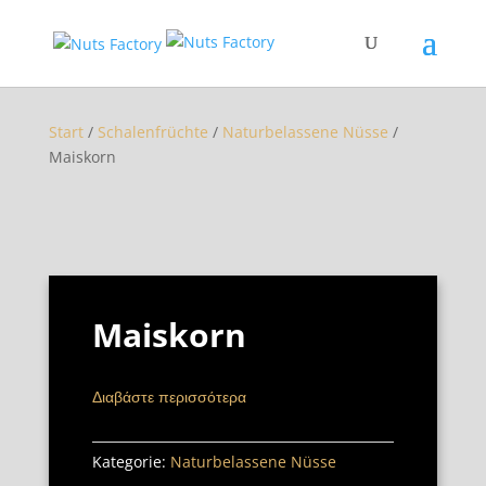
Start
/
Schalenfrüchte
/
Naturbelassene Nüsse
/
Maiskorn
Maiskorn
Διαβάστε περισσότερα
Kategorie:
Naturbelassene Nüsse