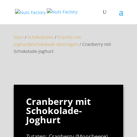
Start
/
Schokoladen
/
Früchte mit
Joghurt&Schokolade überzogen
/ Cranberry mit
Schokolade-Joghurt
Cranberry mit
Schokolade-
Joghurt
Zutaten: Cranberry (Moosbeere),