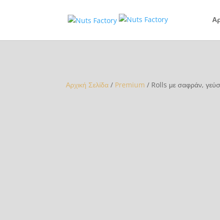
Αρ
Αρχική Σελίδα
/
Premium
/ Rolls με σαφράν, γεύσ