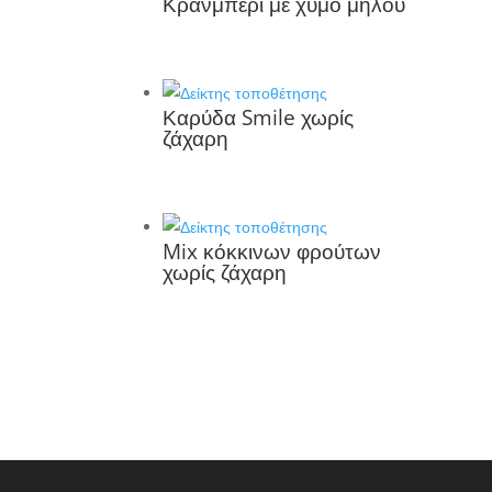
Κράνμπερι με χυμό μήλου
Καρύδα Smile χωρίς
ζάχαρη
Mix κόκκινων φρούτων
χωρίς ζάχαρη