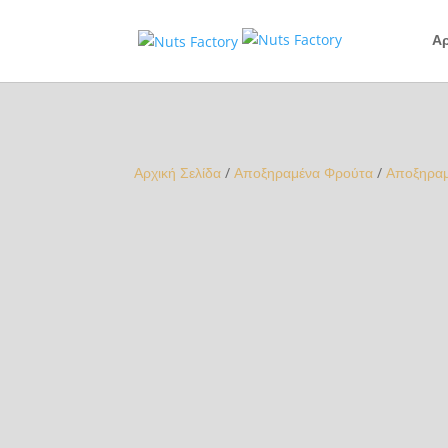
Αρ
Αρχική Σελίδα
/
Αποξηραμένα Φρούτα
/
Αποξηραμ