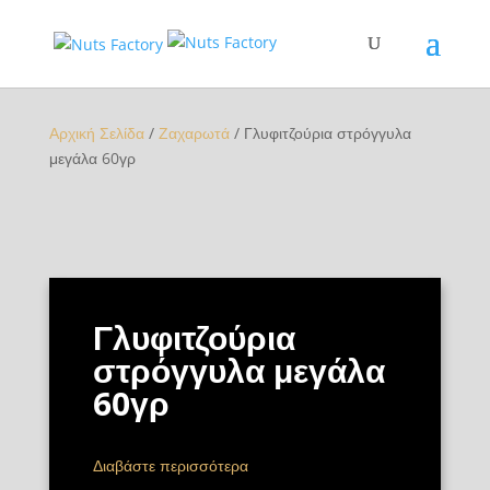
Αρχική Σελίδα
/
Ζαχαρωτά
/ Γλυφιτζούρια στρόγγυλα
μεγάλα 60γρ
Γλυφιτζούρια
στρόγγυλα μεγάλα
60γρ
Διαβάστε περισσότερα