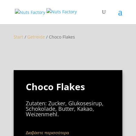
Start
/
Getreide
/ Choco Flakes
Choco Flakes
Zutaten: Zucker, Glukosesirup,
Schokolade, Butter, Kakao,
Weizenmehl.
Διαβάστε περισσότερα