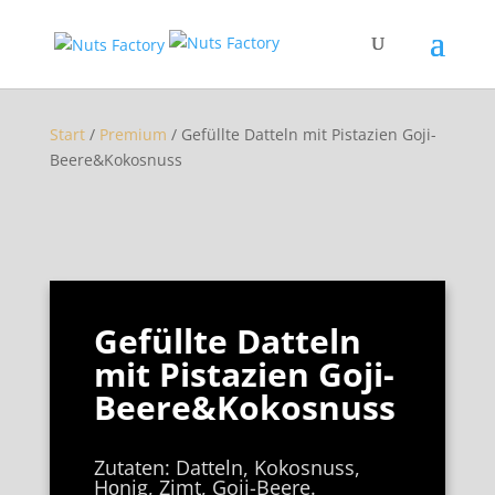
Start
/
Premium
/ Gefüllte Datteln mit Pistazien Goji-
Beere&Kokosnuss
Gefüllte Datteln
mit Pistazien Goji-
Beere&Kokosnuss
Zutaten: Datteln, Kokosnuss,
Hοnig, Zimt, Goji-Beere.