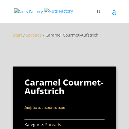
Start
/
Spreads
/ Caramel Courmet-Aufstrich
Caramel Courmet-
Aufstrich
Διαβάστε περισσότερα
Kategorie:
Spreads