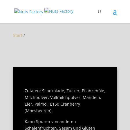
Start
/
Zutaten: Schokolade, Zucker, Pflanzenöle,
Milchpulver, Vollmilchpulver, Mandeln,
Eier, Palmöl, E150 Cranberry
(Moosbeeren).
Kann Spuren von anderen
Schalenfrüchten, Sesam und Gluten